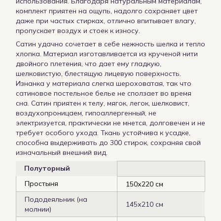
использования. Благодаря натуральным материалам,
комплект приятен на ощупь, надолго сохраняет цвет
даже при частых стирках, отлично впитывает влагу,
пропускает воздух и стоек к износу.
Сатин удачно сочетает в себе нежность шелка и тепло
хлопка. Материал изготавливается из крученой нити
двойного плетения, что дает ему гладкую,
шелковистую, блестящую лицевую поверхность.
Изнанка у материала слегка шероховатая, так что
сатиновое постельное белье не сползает во время
сна. Сатин приятен к телу, мягок, легок, шелковист,
воздухопроницаем, гипоаллергенный, не
электризуется, практически не мнется, долговечен и не
требует особого ухода. Ткань устойчива к усадке,
способна выдерживать до 300 стирок, сохраняя свой
изначальный внешний вид.
Полуторный
Простыня
150х220 см
Пододеяльник (на
145х210 см
молнии)