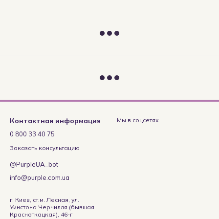
Контактная информация
Мы в соцсетях
0 800 33 40 75
Заказать консультацию
@PurpleUA_bot
info@purple.com.ua
г. Киев, ст.м. Лесная, ул.
Уинстона Черчилля (бывшая
Красноткацкая), 46-г