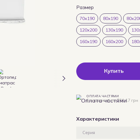
Размер
70х190
80х190
80х20
120х200
130х190
130
160х190
160х200
180
Купить
ОПЛАТА ЧАСТЯМИ
6 платежей по 701.17 грн
Характеристики
Серия