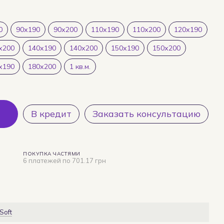
0
90х190
90х200
110х190
110х200
120х190
х200
140х190
140х200
150х190
150х200
х190
180х200
1 кв.м.
В кредит
Заказать консультацию
ПОКУПКА ЧАСТЯМИ
6 платежей по 701.17 грн
Soft