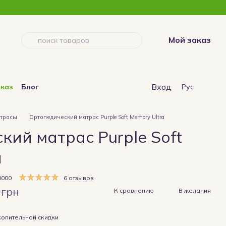
Мой заказ
Вход
аказ
Блог
Рус
атрасы
Ортопедический матрас Purple Soft Memory Ultra
кий матрас Purple Soft
a
0000
6 отзывов
 грн
К сравнению
В желания
опительной скидки