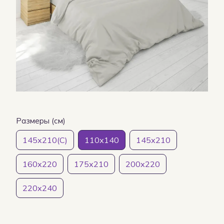
Размеры (см)
145х210(С)
110х140
145х210
160х220
175х210
200х220
220х240