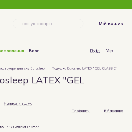
Мій кошик
Вхід
замовлення
Блог
Укр
Аксесуари для сну Eurosleep
Подушка Eurosleep LATEX "GEL CLASSIC"
osleep LATEX "GEL
Написати відгук
Порівняти
В бажання
копичувальної знижки