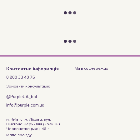
Контактна інформація
Ми в соцмережах
0 800 33 40 75
Замовити консультацію
@PurpleUA_bot
info@purple.com.ua
м. Київ, ст.м. Лісова, вул.
Вінстона Черчилля (колишня
Червоноткацька), 46-г
Мапа проїзду