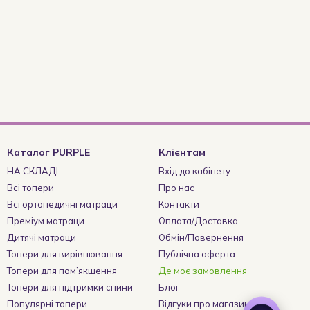
Каталог PURPLE
Клієнтам
НА СКЛАДІ
Вхід до кабінету
Всі топери
Про нас
Всі ортопедичні матраци
Контакти
Преміум матраци
Оплата/Доставка
Дитячі матраци
Обмін/Повернення
Топери для вирівнювання
Публічна оферта
Топери для пом’якшення
Де моє замовлення
Топери для підтримки спини
Блог
Популярні топери
Відгуки про магазин