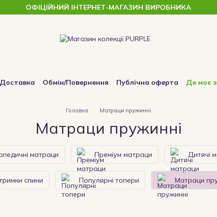
ОФІЦІЙНИЙ ІНТЕРНЕТ-МАГАЗИН ВИРОБНИКА
/Доставка
Обмін/Повернення
Публічна оферта
Де моє 
Головна
Матраци пружинні
Матраци пружинні
топедичні матраци
Преміум матраци
Дитячі 
тримки спини
Популярні топери
Матраци пр