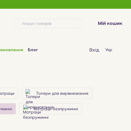
Мій кошик
Вхід
замовлення
Блог
Укр
матраци
Топери для вирівнювання
ужинні
Матраци безпружинні