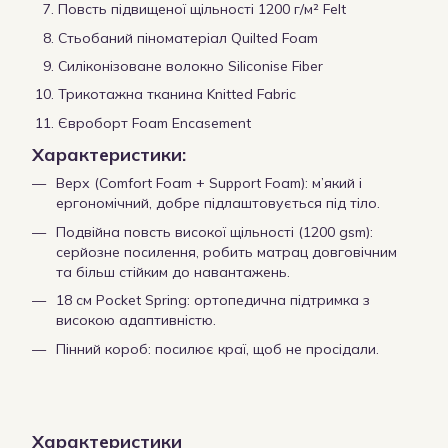
Повсть підвищеної щільності 1200 г/м² Felt
Стьобаний піноматеріал Quilted Foam
Силіконізоване волокно Siliconise Fiber
Трикотажна тканина Knitted Fabric
Євроборт Foam Encasement
Характеристики:
Верх (Comfort Foam + Support Foam): м’який і
ергономічний, добре підлаштовується під тіло.
Подвійна повсть високої щільності (1200 gsm):
серйозне посилення, робить матрац довговічним
та більш стійким до навантажень.
18 см Pocket Spring: ортопедична підтримка з
високою адаптивністю.
Пінний короб: посилює краї, щоб не просідали.
Характеристики