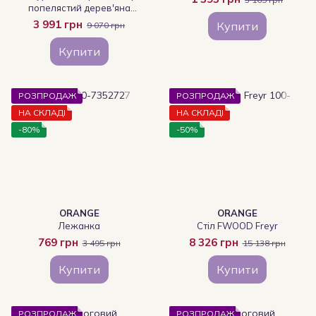
попелястий дерев'яна
основа
3 991 грн
Купити
9 070 грн
Купити
РОЗПРОДАЖ
РОЗПРОДАЖ
НА СКЛАДІ
НА СКЛАДІ
-80%
-50%
ORANGE
ORANGE
Лежанка
Стіл FWOOD Freyr
769 грн
8 326 грн
3 495 грн
15 138 грн
Купити
Купити
РОЗПРОДАЖ
РОЗПРОДАЖ