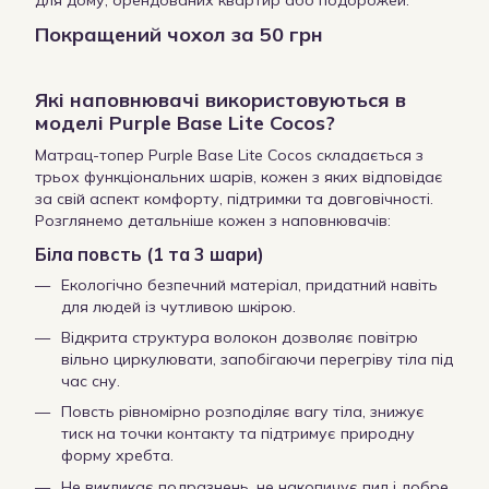
Покращений чохол за 50 грн
Які наповнювачі використовуються в
моделі Purple Base Lite Cocos?
Матрац-топер Purple Base Lite Cocos складається з
трьох функціональних шарів, кожен з яких відповідає
за свій аспект комфорту, підтримки та довговічності.
Розглянемо детальніше кожен з наповнювачів:
Біла повсть (1 та 3 шари)
Екологічно безпечний матеріал, придатний навіть
для людей із чутливою шкірою.
Відкрита структура волокон дозволяє повітрю
вільно циркулювати, запобігаючи перегріву тіла під
час сну.
Повсть рівномірно розподіляє вагу тіла, знижує
тиск на точки контакту та підтримує природну
форму хребта.
Не викликає подразнень, не накопичує пил і добре