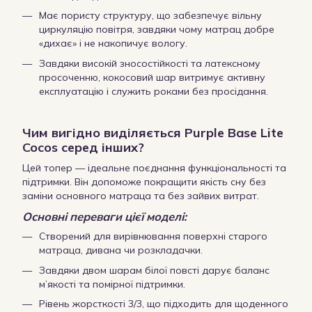
Має пористу структуру, що забезпечує вільну
циркуляцію повітря, завдяки чому матрац добре
«дихає» і не накопичує вологу.
Завдяки високій зносостійкості та латексному
просоченню, кокосовий шар витримує активну
експлуатацію і служить роками без просідання.
Чим вигідно виділяється Purple Base Lite
Cocos серед інших?
Цей топер — ідеальне поєднання функціональності та
підтримки. Він допоможе покращити якість сну без
заміни основного матраца та без зайвих витрат.
Основні переваги цієї моделі:
Створений для вирівнювання поверхні старого
матраца, дивана чи розкладачки.
Завдяки двом шарам білої повсті дарує баланс
м’якості та помірної підтримки.
Рівень жорсткості 3/3, що підходить для щоденного