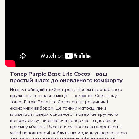
Топер Purple Base Lite Cocos – ваш
простий шлях до оновленого комфорту
Навіть найнадійніший матрац з часом втрачає свою
пружність, а спальне місце — комфорт. Саме тому
топер Purple Base Lite Cocos стане розумним і
економним вибором. Це тонкий матрац, який
кладеться поверх основного і повертає зручність
вашому ліжку, вирівнюючи поверхню та додаючи
приємну м’якість. Висота 6 см, посилена жорсткість і
якісні наповнювачі роблять цю модель універсальною
для дому, орендованих квартир або подорожей.