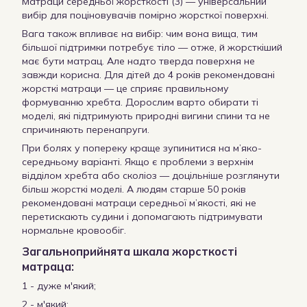
Матраци середньої жорсткості (3) — універсальний
вибір для поціновувачів помірно жорсткої поверхні.
Вага також впливає на вибір: чим вона вища, тим
більшої підтримки потребує тіло — отже, й жорсткіший
має бути матрац. Але надто тверда поверхня не
завжди корисна. Для дітей до 4 років рекомендовані
жорсткі матраци — це сприяє правильному
формуванню хребта. Дорослим варто обирати ті
моделі, які підтримують природні вигини спини та не
спричиняють перенапруги.
При болях у попереку краще зупинитися на м’яко-
середньому варіанті. Якщо є проблеми з верхнім
відділом хребта або сколіоз — доцільніше розглянути
більш жорсткі моделі. А людям старше 50 років
рекомендовані матраци середньої м’якості, які не
перетискають судини і допомагають підтримувати
нормальне кровообіг.
Загальноприйнята шкала жорсткості
матраца:
1 - дуже м'який;
2 - м'який;