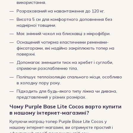
використання.
Розрахований на навантаження до 120 кг.
Висота 5 см для комфортного доповнення без
надмірної товщини.
Має знімний чохол на блискавці з мікрофібри.
Оснащений чотирма еластичними ременями-
фіксаторами, які надійно закріплюють топер на
поверхні.
Допомагає зменшити тиск на хребет і суглоби,
сприяючи розслабленню тіла.
Поліпшує теплоізоляцію спального місця, особливо
в холодну пору року.
Підходить для будь-якого типу ліжка чи дивана,
представлений у різних розмірах.
Чому Purple Base Lite Cocos варто купити
в нашому інтернет-магазині?
Купуючи матрац-топер Purple Base Lite Cocos у
нашому інтернет-магазині, ви отримуєте простий і