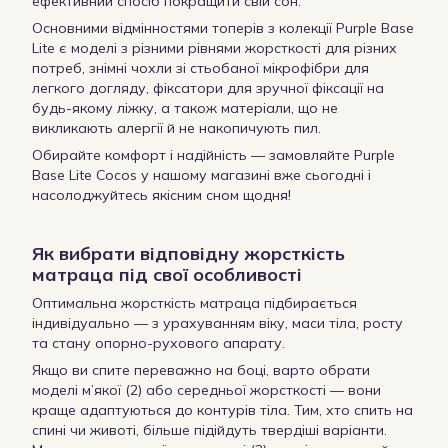
ефективний спосіб покращити свій сон.
Основними відмінностями топерів з колекції Purple Base
Lite є моделі з різними рівнями жорсткості для різних
потреб, знімні чохли зі стьобаної мікрофібри для
легкого догляду, фіксатори для зручної фіксації на
будь-якому ліжку, а також матеріали, що не
викликають алергії й не накопичують пил.
Обирайте комфорт і надійність — замовляйте Purple
Base Lite Cocos у нашому магазині вже сьогодні і
насолоджуйтесь якісним сном щодня!
Як вибрати відповідну жорсткість
матраца під свої особливості
Оптимальна жорсткість матраца підбирається
індивідуально — з урахуванням віку, маси тіла, росту
та стану опорно-рухового апарату.
Якщо ви спите переважно на боці, варто обрати
моделі м’якої (2) або середньої жорсткості — вони
краще адаптуються до контурів тіла. Тим, хто спить на
спині чи животі, більше підійдуть твердіші варіанти.