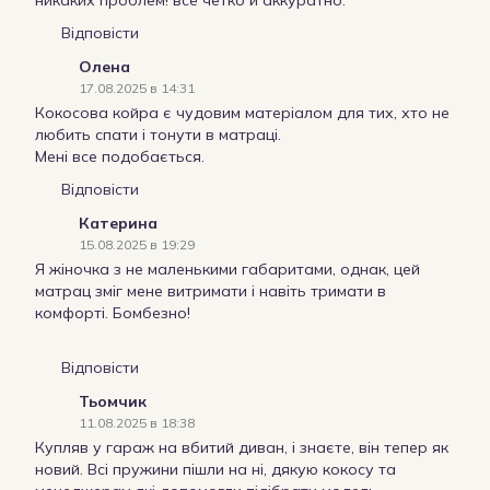
никаких проблем! всё четко и аккуратно.
Відповісти
Олена
17.08.2025 в 14:31
Кокосова койра є чудовим матеріалом для тих, хто не
любить спати і тонути в матраці.
Мені все подобається.
Відповісти
Катерина
15.08.2025 в 19:29
Я жіночка з не маленькими габаритами, однак, цей
матрац зміг мене витримати і навіть тримати в
комфорті. Бомбезно!
Відповісти
Тьомчик
11.08.2025 в 18:38
Купляв у гараж на вбитий диван, і знаєте, він тепер як
новий. Всі пружини пішли на ні, дякую кокосу та