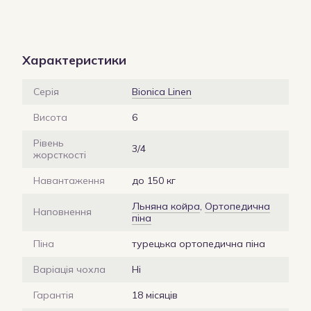
Характеристики
Серія
Bionica Linen
Висота
6
Рівень
3/4
жорсткості
Навантаження
до 150 кг
Льняна койра
,
Ортопедична
Наповнення
піна
Піна
турецька ортопедична піна
Варіація чохла
Ні
Гарантія
18 місяців