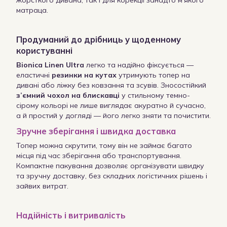
жорсткого дивана, так і для корекції занадто м’якого
матраца.
Продуманий до дрібниць у щоденному
користуванні
Bionica Linen Ultra
легко та надійно фіксується —
еластичні
резинки на кутах
утримують топер на
дивані або ліжку без ковзання та зсувів. Зносостійкий
з’ємний чохол на блискавці
у стильному темно-
сірому кольорі не лише виглядає акуратно й сучасно,
а й простий у догляді — його легко зняти та почистити.
Зручне зберігання і швидка доставка
Топер можна скрутити, тому він не займає багато
місця під час зберігання або транспортування.
Компактне пакування дозволяє організувати швидку
та зручну доставку, без складних логістичних рішень і
зайвих витрат.
Надійність і витривалість