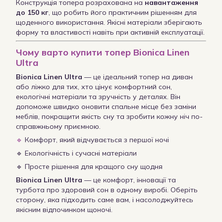
Конструкція топера розрахована на
навантаження
до 150 кг
, що робить його практичним рішенням для
щоденного використання. Якісні матеріали зберігають
форму та властивості навіть при активній експлуатації.
Чому варто купити топер Bionica Linen
Ultra
Bionica Linen Ultra
— це ідеальний топер на диван
або ліжко для тих, хто цінує комфортний сон,
екологічні матеріали та зручність у деталях. Він
допоможе швидко оновити спальне місце без заміни
меблів, покращити якість сну та зробити кожну ніч по-
справжньому приємною.
🔹
Комфорт, який відчувається з першої ночі
🔹 Екологічність і сучасні матеріали
🔹 Просте рішення для кращого сну щодня
Bionica Linen Ultra
— це комфорт, інновації та
турбота про здоровий сон в одному виробі. Оберіть
сторону, яка підходить саме вам, і насолоджуйтесь
якісним відпочинком щоночі.