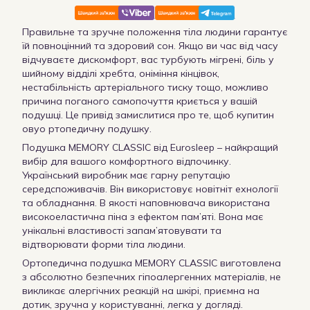
Правильне та зручне положення тіла людини гарантує
їй повноцінний та здоровий сон. Якщо ви час від часу
відчуваєте дискомфорт, вас турбують мігрені, біль у
шийному відділі хребта, оніміння кінцівок,
нестабільність артеріального тиску тощо, можливо
причина поганого самопочуття криється у вашій
подушці. Це привід замислитися про те, щоб купитин
овуо ртопедичну подушку.
Подушка MEMORY CLASSIC від Eurosleep – найкращий
вибір для вашого комфортного відпочинку.
Український виробник має гарну репутацію
середспоживачів. Він використовує новітніт ехнології
та обладнання. В якості наповнювача використана
високоеластична піна з ефектом пам’яті. Вона має
унікальні властивості запам’ятовувати та
відтворювати форми тіла людини.
Ортопедична подушка MEMORY CLASSIC виготовлена
з абсолютно безпечних гіпоалергенних матеріалів, не
викликає алергічних реакцій на шкірі, приємна на
дотик, зручна у користуванні, легка у догляді.