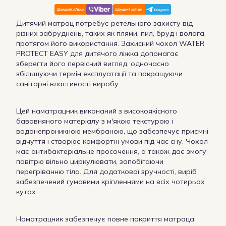
Дитячий матрац потребує ретельного захисту від
різних забруднень, таких як плями, пил, бруд і волога,
протягом його використання. Захисний чохол WATER
PROTECT EASY для дитячого ліжка допомагає
зберегти його первісний вигляд, одночасно
збільшуючи термін експлуатації та покращуючи
санітарні властивості виробу.
Цей наматрацник виконаний з високоякісного
бавовняного матеріалу з м'якою текстурою і
водонепроникною мембраною, що забезпечує приємні
відчуття і створює комфортні умови під час сну. Чохол
має антибактеріальне просочення, а також дає змогу
повітрю вільно циркулювати, запобігаючи
перегріванню тіла. Для додаткової зручності, виріб
забезпечений гумовими кріпленнями на всіх чотирьох
кутах.
Наматрацник забезпечує повне покриття матраца,