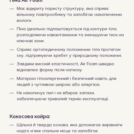
Має відкриту пористу структуру, яка сприяє
вільному повітрообміну та запобігає накопиченню
вологи.
Піна ідеально підлаштовується під контури тіла,
розподіляючи навантаження та зменшуючи тиск на
ключові зони.
Сприяє ортопедичному положенню тіла протягом
сну, підтримуючи хребет у природному положенні.
Завдяки високій еластичності, Air Foam швидко
відновлює форму після натиску.
Матеріал гіпоалергенний і безпечний навіть для
людей з чутливою шкірою або алергією.
Не накопичує пил і не вбирає запахи,
забезпечуючи тривалий термін експлуатації.
Кокосова койра:
Щільна й тверда основа, яка допомагає вирівняти
надто м’яке спальне місце та запобігає