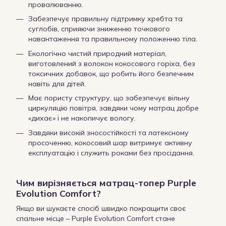
провалюванню.
Забезпечує правильну підтримку хребта та
суглобів, сприяючи зниженню точкового
навантаження та правильному положенню тіла.
Екологічно чистий природний матеріал,
виготовлений з волокон кокосового горіха, без
токсичних добавок, що робить його безпечним
навіть для дітей.
Має пористу структуру, що забезпечує вільну
циркуляцію повітря, завдяки чому матрац добре
«дихає» і не накопичує вологу.
Завдяки високій зносостійкості та латексному
просоченню, кокосовий шар витримує активну
експлуатацію і служить роками без просідання.
Чим вирізняється матрац-топер Purple
Evolution Comfort?
Якщо ви шукаєте спосіб швидко покращити своє
спальне місце – Purple Evolution Comfort стане