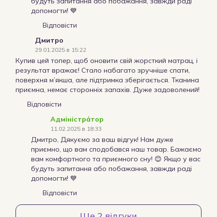
будуть запитання або побажання, завжди раді
допомогти! 💙
Відповісти
Дмитро
29.01.2025 в 15:22
Купив цей топер, щоб оновити свій жорсткий матрац, і
результат вражає! Стало набагато зручніше спати,
поверхня м’якша, але підтримка зберігається. Тканина
приємна, немає сторонніх запахів. Дуже задоволений!
Відповісти
Адміністра́тор
11.02.2025 в 18:33
Дмитро, Дякуємо за ваш відгук! Нам дуже
приємно, що вам сподобався наш товар. Бажаємо
вам комфортного та приємного сну! 😊 Якщо у вас
будуть запитання або побажання, завжди раді
допомогти! 💙
Відповісти
Ще 2 відгуки