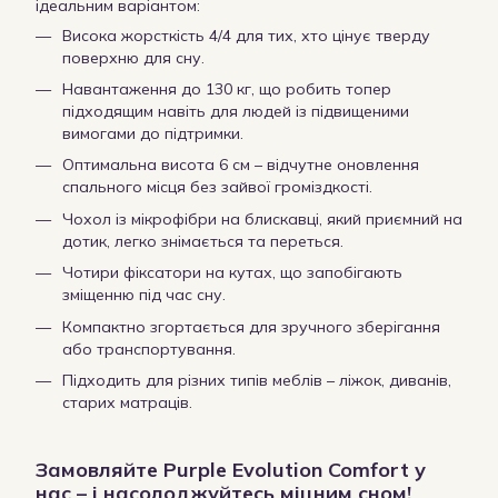
ідеальним варіантом:
Висока жорсткість 4/4 для тих, хто цінує тверду
поверхню для сну.
Навантаження до 130 кг, що робить топер
підходящим навіть для людей із підвищеними
вимогами до підтримки.
Оптимальна висота 6 см – відчутне оновлення
спального місця без зайвої громіздкості.
Чохол із мікрофібри на блискавці, який приємний на
дотик, легко знімається та переться.
Чотири фіксатори на кутах, що запобігають
зміщенню під час сну.
Компактно згортається для зручного зберігання
або транспортування.
Підходить для різних типів меблів – ліжок, диванів,
старих матраців.
Замовляйте Purple Evolution Comfort у
нас – і насолоджуйтесь міцним сном!