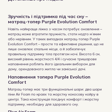
Зручність і підтримка під час сну –
матрац-топер Purple Evolution Comfort
Навіть найкраще ліжко з часом потребує оновлення –
матрац може втратити пружність, стати надто м’яким
або нерівним. У таких випадках матрац-топер Purple
Evolution Comfort – просте та ефективне рішення, що не
лише оновлює спальне місце, а й забезпечує
правильну підтримку тіла протягом ночі. Висота 6 см,
високий рівень жорсткості 4/4 і сучасне тришарове
наповнення роблять його ідеальним вибором для
дому, орендованого житла чи заміської дачі.
Наповнення топера Purple Evolution
Comfort
Матрац-топер має три функціональні шари: два шари
піни Air Foam по краях та жорстку кокосову койру в
центрі. Така конструкція поєднує комфорт і жорстку
підтримку, необхідну для здорового сну.
Піна Air Foam