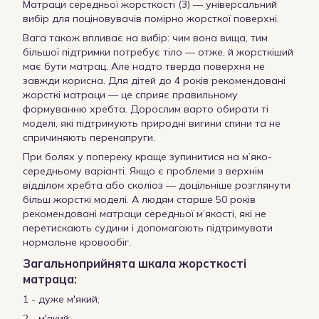
Матраци середньої жорсткості (3) — універсальний
вибір для поціновувачів помірно жорсткої поверхні.
Вага також впливає на вибір: чим вона вища, тим
більшої підтримки потребує тіло — отже, й жорсткіший
має бути матрац. Але надто тверда поверхня не
завжди корисна. Для дітей до 4 років рекомендовані
жорсткі матраци — це сприяє правильному
формуванню хребта. Дорослим варто обирати ті
моделі, які підтримують природні вигини спини та не
спричиняють перенапруги.
При болях у попереку краще зупинитися на м’яко-
середньому варіанті. Якщо є проблеми з верхнім
відділом хребта або сколіоз — доцільніше розглянути
більш жорсткі моделі. А людям старше 50 років
рекомендовані матраци середньої м’якості, які не
перетискають судини і допомагають підтримувати
нормальне кровообіг.
Загальноприйнята шкала жорсткості
матраца:
1 - дуже м'який;
2 - м'який;