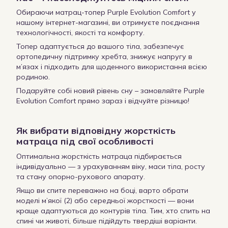
Обираючи матрац-топер Purple Evolution Comfort у
нашому інтернет-магазині, ви отримуєте поєднання
технологічності, якості та комфорту.
Топер адаптується до вашого тіла, забезпечує
ортопедичну підтримку хребта, знижує напругу в
м’язах і підходить для щоденного використання всією
родиною.
Подаруйте собі новий рівень сну – замовляйте Purple
Evolution Comfort прямо зараз і відчуйте різницю!
Як вибрати відповідну жорсткість
матраца під свої особливості
Оптимальна жорсткість матраца підбирається
індивідуально — з урахуванням віку, маси тіла, росту
та стану опорно-рухового апарату.
Якщо ви спите переважно на боці, варто обрати
моделі м’якої (2) або середньої жорсткості — вони
краще адаптуються до контурів тіла. Тим, хто спить на
спині чи животі, більше підійдуть твердіші варіанти.