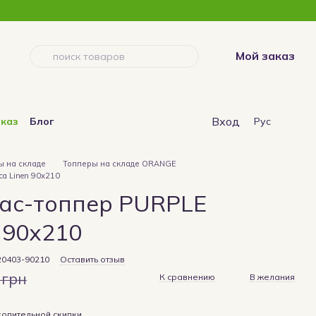
Мой заказ
Вход
аказ
Блог
Рус
ы на складе
Топперы на складе ORANGE
ca Linen 90х210
ас-топпер PURPLE
n 90х210
20403-90210
Оставить отзыв
 грн
К сравнению
В желания
опительной скидки