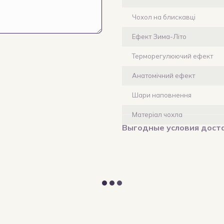
Чохол на блискавці
Ефект Зима-Літо
Терморегулюючий ефект
Анатомічний ефект
Шари наповнення
Матеріал чохла
Выгодные условия дост