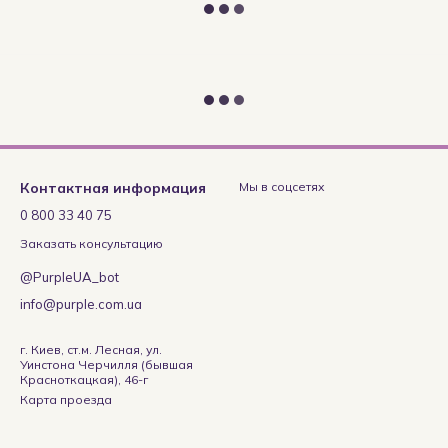
Контактная информация
Мы в соцсетях
0 800 33 40 75
Заказать консультацию
@PurpleUA_bot
info@purple.com.ua
г. Киев, ст.м. Лесная, ул.
Уинстона Черчилля (бывшая
Красноткацкая), 46-г
Карта проезда